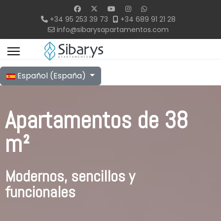
+34 95 253 39 73
+34 689 91 21 28
info@sibarysapartamentos.com
Seleccione su idioma
Español (España)
Apartamentos de 38
m²
Modernos, sencillos y
funcionales